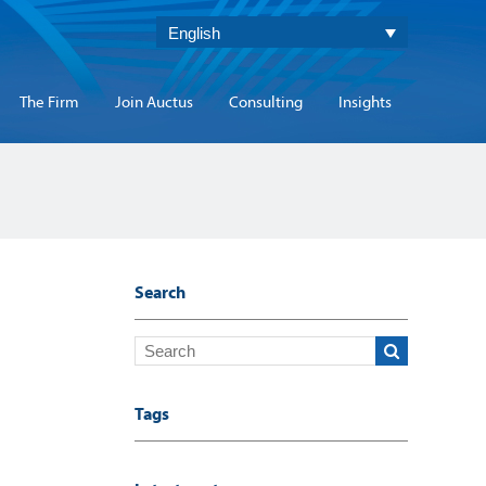
English
The Firm
Join Auctus
Consulting
Insights
Search
Tags