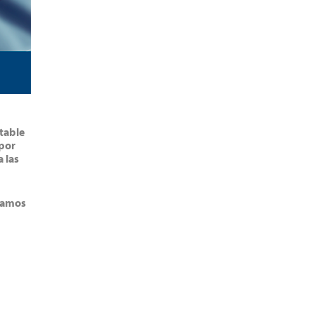
ntable
 por
 las
odamos