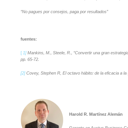
“No pagues por consejos, paga por resultados”
fuentes:
[
1]
Mankins, M., Steele, R., “Convertir una gran estrate
pp. 65-72.
[2]
Covey, Stephen R, El octavo hábito: de la eficacia a l
Harold R. Martínez Alemán
Gerente en Auctus Business Co