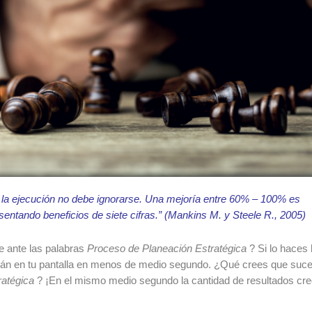
y la ejecución no debe ignorarse.
Una mejoría entre 60% – 100% es
entando beneficios de siete cifras.”
(Mankins M. y Steele R., 2005)
e ante las palabras
Proceso de Planeación Estratégica
?
Si lo haces 
rán en tu pantalla en menos de medio segundo.
¿Qué crees que suc
ratégica
?
¡En el mismo medio segundo la cantidad de resultados cr