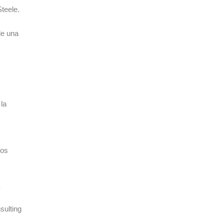
teele.
de una
la
vos
sulting