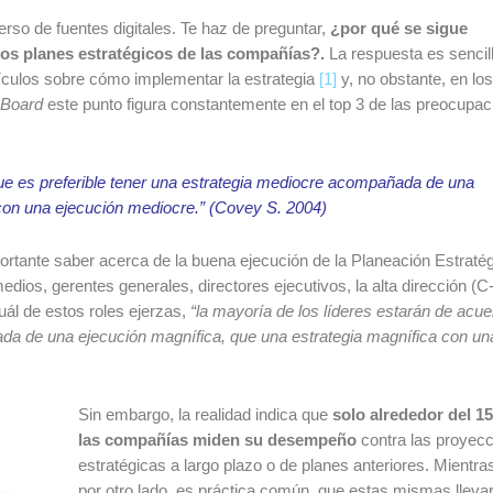
rso de fuentes digitales.
Te haz de preguntar,
¿por qué se sigue
los planes estratégicos de las compañías?.
La respuesta es sencil
tículos sobre cómo implementar la estrategia
[1]
y, no obstante, en los
 Board
este punto figura constantemente en el top 3 de las preocupa
que es preferible tener una estrategia mediocre acompañada de una
 con una ejecución mediocre.”
(Covey S. 2004)
ortante saber acerca de la buena ejecución de la Planeación Estratég
ios, gerentes generales, directores ejecutivos, la alta dirección (C
uál de estos roles ejerzas,
“la mayoría de los líderes estarán de acu
ada de una ejecución magnífica, que una estrategia magnífica con un
Sin embargo, la realidad indica que
solo alrededor del 1
las compañías miden su desempeño
contra las proyec
estratégicas a largo plazo o de planes anteriores.
Mientra
por otro lado, es práctica común, que estas mismas lleva