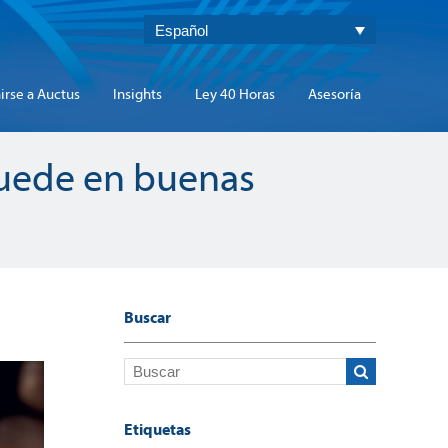
Español
irse a Auctus
Insights
Ley 40 Horas
Asesoría
 quede en buenas
Buscar
Etiquetas